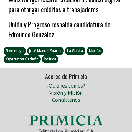
para otorgar créditos a trabajadores
Unión y Progreso respalda candidatura de
Edmundo González
3 de mayo
José Manuel Suárez
La Guaira
Nación
Operación Gedeón
Política
Acerca de Primicia
¿Quiénes somos?
Visión y Misión
Contáctenos
Editorial de Primicias, C.A.