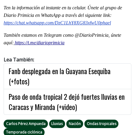
Ten la informaci
ón al instante en tu celular. Únete al grupo de
Diario Primicia en WhatsApp a través del siguiente link:
https://chat.whatsapp.com/DzC1LhY8XG83xfwU0phael
También estamos en Telegram como @DiarioPrimicia, únete
aquí:
https://t.me/diarioprimicia
Lea También:
Fanb desplegada en la Guayana Esequiba
(+fotos)
Paso de onda tropical 2 dejó fuertes lluvias en
Caracas y Miranda (+video)
Carlos Pérez Ampueda
Lluvias
Nación
Ondas tropicales
Temporada ciclónica