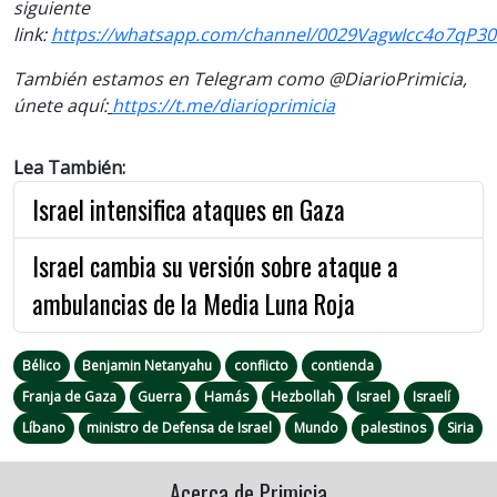
siguiente
link:
https://whatsapp.com/channel/0029VagwIcc4o7qP30
También estamos en Telegram como @DiarioPrimicia,
únete aquí:
https://t.me/diarioprimicia
Lea También:
Israel intensifica ataques en Gaza
Israel cambia su versión sobre ataque a
ambulancias de la Media Luna Roja
Bélico
Benjamin Netanyahu
conflicto
contienda
Franja de Gaza
Guerra
Hamás
Hezbollah
Israel
Israelí
Líbano
ministro de Defensa de Israel
Mundo
palestinos
Siria
Acerca de Primicia