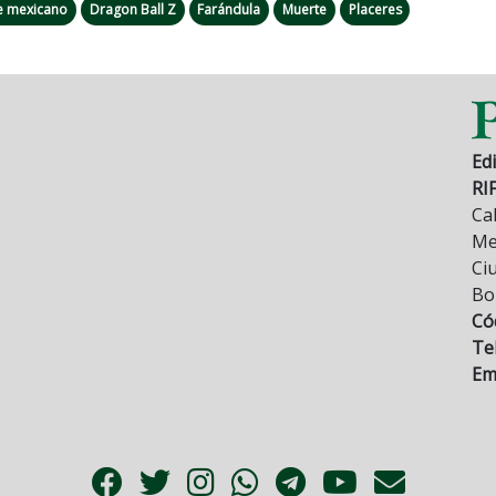
e mexicano
Dragon Ball Z
Farándula
Muerte
Placeres
Edi
RI
Cal
Mez
Ci
Bo
Có
Tel
Ema