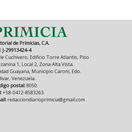
torial de Primicias, C.A.
F: J-29913424-4
le Cuchivero, Edificio Torre Atlantis, Piso
anina 1, Local 2, Zona Alta Vista.
udad Guayana, Municipio Caroní, Edo.
lívar, Venezuela.
digo postal:
8050.
:
+58-0412-8583263.
il:
redacciondiarioprimicia@gmail.com