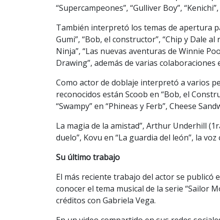
“Supercampeones”, “Gulliver Boy”, “Kenichi”, 
También interpretó los temas de apertura pa
Gumi”, “Bob, el constructor”, “Chip y Dale a
Ninja”, “Las nuevas aventuras de Winnie Pooh”
Drawing”, además de varias colaboraciones e
Como actor de doblaje interpretó a varios pe
reconocidos están Scoob en “Bob, el Constr
“Swampy” en “Phineas y Ferb”, Cheese Sandwi
La magia de la amistad”, Arthur Underhill (1r
duelo”, Kovu en “La guardia del león”, la v
Su último trabajo
El más reciente trabajo del actor se publicó e
conocer el tema musical de la serie “Sailor
créditos con Gabriela Vega.
En un video compartido en sus redes sociales,