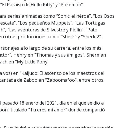
“El Paraíso de Hello Kitty” y “Pokemón”.
ra series animadas como “Sonic: el héroe”, “Los Osos
l rescate”, “Los pequeños Muppets”, “Las Tortugas
, “Las aventuras de Silvestre y Piolín”, “Pato
n otras producciones como “Sherk” y “Sherk 2″.
rsonajes a lo largo de su carrera, entre los más
uctor”, Henry en “Thomas y sus amigos”, Sherman
ch en “My Little Pony:
a voz) en “Kaijudo: El ascenso de los maestros del
oz cantada de Zaboo en “Zaboomafoo”, entre otros.
l pasado 18 enero del 2021, día en el que se dio a
 Moon” titulado “Tu eres mi amor” donde compartió
 Silva invitó a sus admiradores a escuchar la canción.