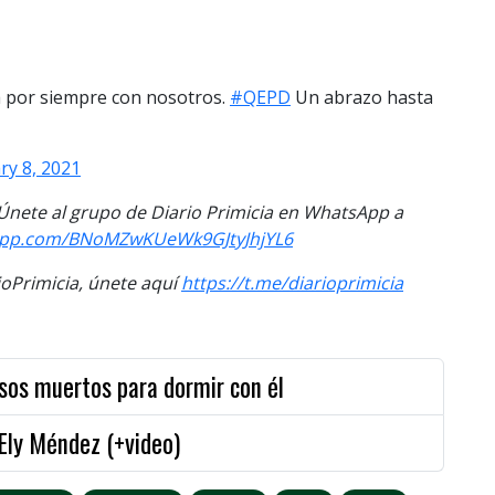
á por siempre con nosotros.
#QEPD
Un abrazo hasta
ry 8, 2021
. Únete al grupo de Diario Primicia en WhatsApp a
app.com/
BNoMZwKUeWk9GJtyJhjYL6
Primicia, únete aquí
https://t.me/
diarioprimicia
sos muertos para dormir con él
 Ely Méndez (+video)