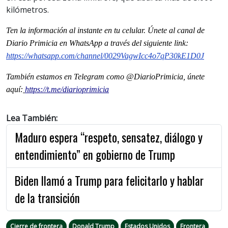
kilómetros.
Ten la informaci
ón al instante en tu celular. Únete al
canal
de
Diario Primicia en WhatsApp a través del siguiente link:
https://whatsapp.com/channel/0029VagwIcc4o7qP30kE1D0J
También estamos en Telegram como @DiarioPrimicia, únete
aquí:
https://t.me/diarioprimicia
Lea También:
Maduro espera “respeto, sensatez, diálogo y
entendimiento” en gobierno de Trump
Biden llamó a Trump para felicitarlo y hablar
de la transición
Cierre de frontera
Donald Trump
Estados Unidos
Frontera