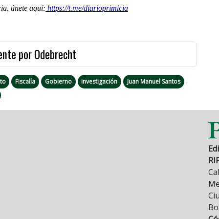
a, únete aquí:
https://t.me/diarioprimicia
dente por Odebrecht
to
Fiscalía
Gobierno
investigación
Juan Manuel Santos
Edi
RI
Cal
Mez
Ci
Bo
Có