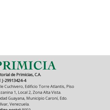
torial de Primicias, C.A.
F: J-29913424-4
le Cuchivero, Edificio Torre Atlantis, Piso
anina 1, Local 2, Zona Alta Vista.
udad Guayana, Municipio Caroní, Edo.
lívar, Venezuela.
digo postal:
8050.