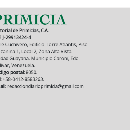
torial de Primicias, C.A.
F: J-29913424-4
le Cuchivero, Edificio Torre Atlantis, Piso
anina 1, Local 2, Zona Alta Vista.
udad Guayana, Municipio Caroní, Edo.
lívar, Venezuela.
digo postal:
8050.
:
+58-0412-8583263.
il:
redacciondiarioprimicia@gmail.com