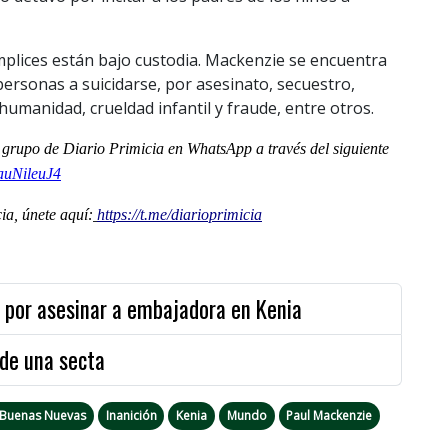
plices están bajo custodia. Mackenzie se encuentra
ersonas a suicidarse, por asesinato, secuestro,
 humanidad, crueldad infantil y fraude, entre otros.
al grupo de Diario Primicia en WhatsApp a través del siguiente
auNileuJ4
a, únete aquí:
https://t.me/diarioprimicia
 por asesinar a embajadora en Kenia
de una secta
as Buenas Nuevas
Inanición
Kenia
Mundo
Paul Mackenzie