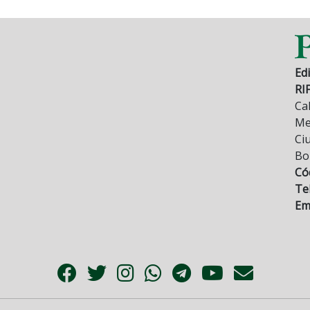
Edi
RI
Cal
Mez
Ci
Bo
Có
Tel
Ema