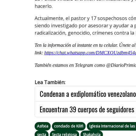
hacerlo.
Actualmente, el pastor y 17 sospechosos cóm
siendo investigado por asesorar y ayudar a p
radicalización, genocidio, crímenes contra la
Ten la informaci
ón al instante en tu celular. Únete 
link:
https://chat.whatsapp.com/DMCXOUzdbm454
También estamos en Telegram como @DiarioPrimici
Lea También:
Condenan a exdiplomático venezolano
Encuentran 39 cuerpos de seguidores 
Asfixia
condado de Kilifi
Iglesia Internacional de l
secta
Secta religiosa
Shakahola