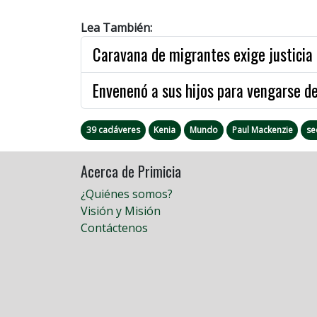
Lea También:
Caravana de migrantes exige justicia
Envenenó a sus hijos para vengarse d
39 cadáveres
Kenia
Mundo
Paul Mackenzie
se
Acerca de Primicia
¿Quiénes somos?
Visión y Misión
Contáctenos