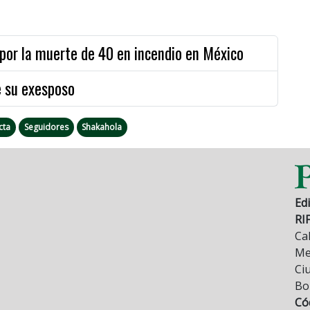
 por la muerte de 40 en incendio en México
e su exesposo
cta
Seguidores
Shakahola
Edi
RI
Cal
Mez
Ci
Bo
Có