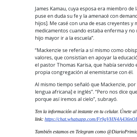
James Kamau, cuya esposa era miembro de la 
puse en duda su fe y la amenacé con demanda
hijos]. Me casé con una de esas creyentes y
medicamentos cuando estaba enferma y no me
hijo mayor ir a la escuela”.
“Mackenzie se refería a sí mismo como obis
valores, que consistían en apoyar la educació
el pastor Thomas Karisa, que había servido 
propia congregación al enemistarse con él.
Al mismo tiempo señaló que Mackenzie, por s
lengua africana] e inglés”. “Pero nos dice qu
porque así iremos al cielo”, subrayó.
Ten la información al instante en tu celular. Únete 
link:
https://chat.whatsapp.com/Fr9gVHN4A436nO
También estamos en Telegram como @DiarioPrimici