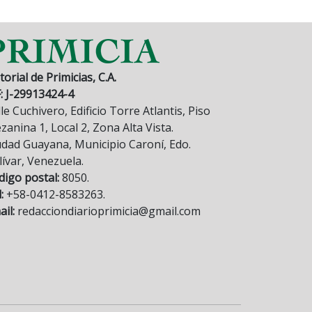
torial de Primicias, C.A.
F: J-29913424-4
le Cuchivero, Edificio Torre Atlantis, Piso
anina 1, Local 2, Zona Alta Vista.
udad Guayana, Municipio Caroní, Edo.
lívar, Venezuela.
digo postal:
8050.
:
+58-0412-8583263.
il:
redacciondiarioprimicia@gmail.com