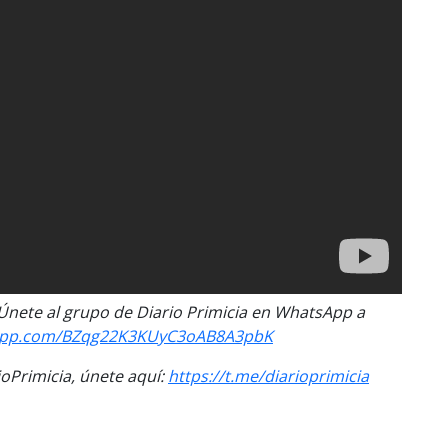
. Únete al grupo de Diario Primicia en WhatsApp a
tsapp.com/BZqg22K3KUyC3oAB8A3pbK
Primicia, únete aquí:
https://t.me/diarioprimicia