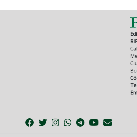
Edi
RI
Cal
Mez
Ci
Bo
Có
Tel
Ema