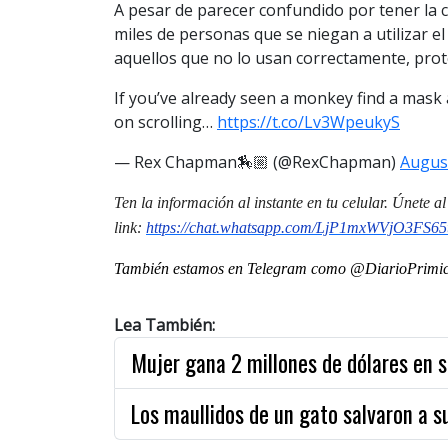
A pesar de parecer confundido por tener la 
miles de personas que se niegan a utilizar e
aquellos que no lo usan correctamente, prote
If you’ve already seen a monkey find a mask 
on scrolling…
https://t.co/Lv3WpeukyS
— Rex Chapman🏇🏼 (@RexChapman)
August
Ten la informaci
ón al instante en tu celular. Únete 
link:
https://chat.whatsapp.com/LjP1mxWVjO3FS65
También estamos en Telegram como @DiarioPrimici
Lea También:
Mujer gana 2 millones de dólares en s
Los maullidos de un gato salvaron a s