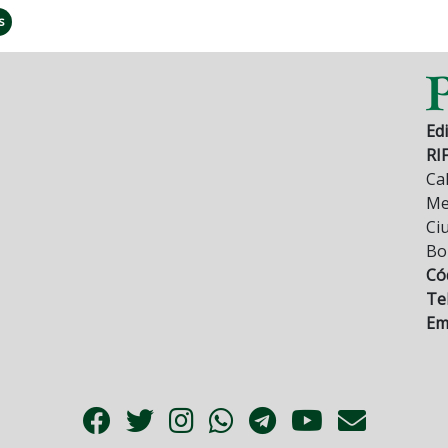
s
Edi
RI
Cal
Mez
Ci
Bo
Có
Tel
Ema