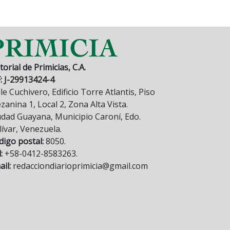
torial de Primicias, C.A.
F: J-29913424-4
le Cuchivero, Edificio Torre Atlantis, Piso
anina 1, Local 2, Zona Alta Vista.
udad Guayana, Municipio Caroní, Edo.
lívar, Venezuela.
digo postal:
8050.
:
+58-0412-8583263.
il:
redacciondiarioprimicia@gmail.com