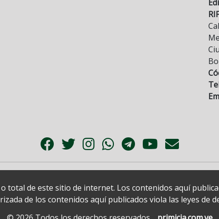
Edi
RI
Cal
Mez
Ci
Bo
Có
Tel
Ema
 total de este sitio de internet. Los contenidos aquí publi
zada de los contenidos aquí publicados viola las leyes de der
© 2026 Todos los derechos reservados.
primicia.com.ve