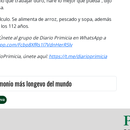
 que trabajar duro, ­haré lo mejor que pueda”, dijo
a.
álculo. Se alimenta de arroz, pescado y sopa, además
los 112 años.
. Únete al grupo de Diario Primicia en WhatsApp a
sapp.com/Fcbp8XfRs1l7VdnHerR5lv
Primicia, únete aquí:
https://t.me/diarioprimicia
imonio más longevo del mundo
eva