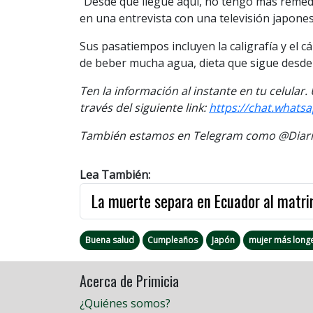
“Desde que llegué aquí, no tengo más remedio
en una entrevista con una televisión japones
Sus pasatiempos incluyen la caligrafía y el c
de beber mucha agua, dieta que sigue desde 
Ten la información al instante en tu celular
través del siguiente link:
https://chat.what
También estamos en Telegram como @Diario
Lea También:
La muerte separa en Ecuador al matr
Buena salud
Cumpleaños
Japón
mujer más long
Acerca de Primicia
¿Quiénes somos?