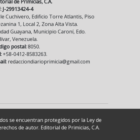
torial de Primicias, C.A.
F: J-29913424-4
le Cuchivero, Edificio Torre Atlantis, Piso
anina 1, Local 2, Zona Alta Vista.
udad Guayana, Municipio Caroní, Edo.
lívar, Venezuela.
digo postal:
8050.
:
+58-0412-8583263.
il:
redacciondiarioprimicia@gmail.com
cados se encuentran protegidos por la Ley de
echos de autor. Editorial de Primicias, C.A.