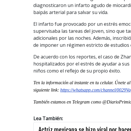
diagnosticaron un infarto agudo de miocardi
baipás arterial para salvar su vida.
El infarto fue provocado por un estrés emoc
supervisaba las tareas del joven, sino que 
adicionales por las noches. Además, inscribió
de imponer un régimen estricto de estudios 
De acuerdo con los reportes, el caso de Zha
hospitalizados por el estrés de ayudar a sus
niños como el reflejo de su propio éxito.
Ten la informaci
ón al instante en tu celular. Únete a
siguiente
link
:
https://whatsapp.com/channel/
0029Va
También estamos en Telegram como @DiarioPrimici
Lea También:
Actriz mexicana se hizo viral por hace