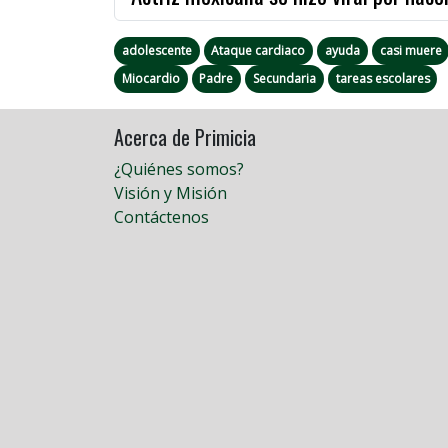
adolescente
Ataque cardiaco
ayuda
casi muere
Miocardio
Padre
Secundaria
tareas escolares
Acerca de Primicia
¿Quiénes somos?
Visión y Misión
Contáctenos