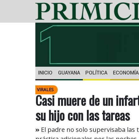
INICIO
GUAYANA
POLÍTICA
ECONOMÍA
VIRALES
Casi muere de un infart
su hijo con las tareas
El padre no solo supervisaba las 
práctica adicionales por las noches.