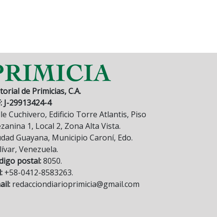
torial de Primicias, C.A.
F: J-29913424-4
le Cuchivero, Edificio Torre Atlantis, Piso
anina 1, Local 2, Zona Alta Vista.
udad Guayana, Municipio Caroní, Edo.
lívar, Venezuela.
digo postal:
8050.
:
+58-0412-8583263.
il:
redacciondiarioprimicia@gmail.com