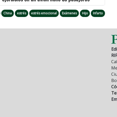
China
estrés
estrés emocional
Exámenes
Hijo
Infarto
Edi
RI
Cal
Mez
Ci
Bo
Có
Tel
Ema