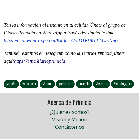
Ten la información al instante en tu celular. Únete al grupo de
Diario Primicia en WhatsApp a través del siguiente link:
https://chat.whatsapp.com/
KmIu177vtD1K9KnLMwoNgo
También estamos en Telegram como @DiarioPrimicia, únete
aquí:
https://t.me/
diarioprimicia
Japón
Macaco
Mono
peluche
punch
Virales
Zoológico
Acerca de Primicia
¿Quiénes somos?
Visión y Misión
Contáctenos