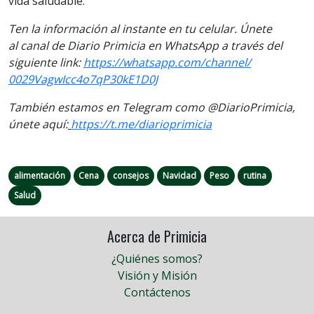
vida saludable.
Ten la informaci
ón al instante en tu celular. Únete
al
canal
de Diario Primicia en WhatsApp a través del
siguiente link:
https://
whatsapp.com/channel/
0029VagwIcc4o7qP30kE1D0J
También estamos en Telegram como @DiarioPrimicia,
únete aquí:
https://t.me/
diarioprimicia
alimentación
Cena
consejos
Navidad
Peso
rutina
Salud
Acerca de Primicia
¿Quiénes somos?
Visión y Misión
Contáctenos