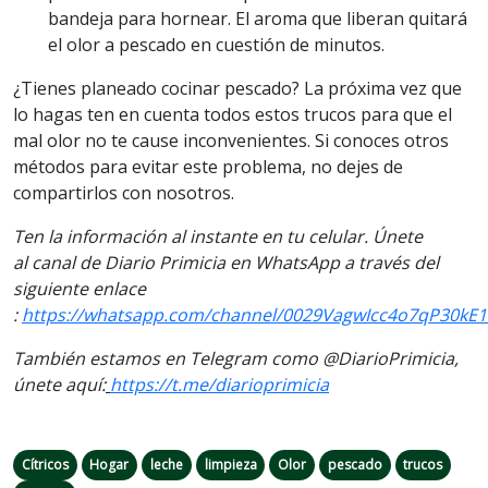
bandeja para hornear. El aroma que liberan quitará
el olor a pescado en cuestión de minutos.
¿Tienes planeado cocinar pescado? La próxima vez que
lo hagas ten en cuenta todos estos trucos para que el
mal olor no te cause inconvenientes. Si conoces otros
métodos para evitar este problema, no dejes de
compartirlos con nosotros.
Ten la información
al instante en tu celular. Únete
al
canal
de Diario Primicia en WhatsApp a través del
siguiente enlace
:
https://whatsapp.com/channel/0029VagwIcc4o7qP30kE1
También estamos en Telegram como @DiarioPrimicia,
únete aquí:
https://t.me/diarioprimicia
Cítricos
Hogar
leche
limpieza
Olor
pescado
trucos