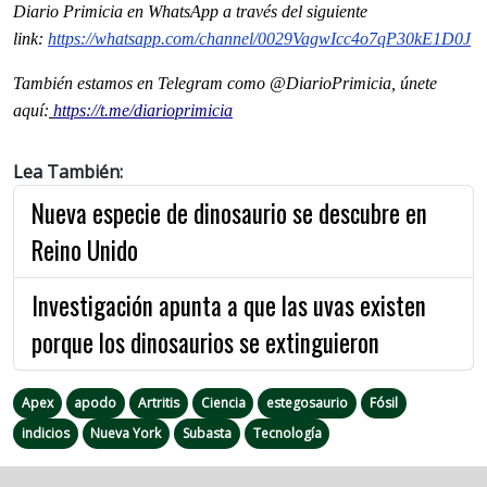
Diario Primicia en WhatsApp a través del siguiente
link:
https://whatsapp.com/channel/
0029VagwIcc4o7qP30kE1D0J
También estamos en Telegram como @DiarioPrimicia, únete
aquí:
https://t.me/diarioprimicia
Lea También:
Nueva especie de dinosaurio se descubre en
Reino Unido
Investigación apunta a que las uvas existen
porque los dinosaurios se extinguieron
Apex
apodo
Artritis
Ciencia
estegosaurio
Fósil
indicios
Nueva York
Subasta
Tecnología