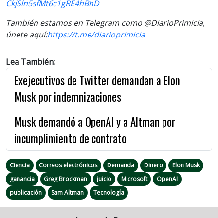
CkjSln5sfMt6c1gRE4hBhD
También estamos en Telegram como @DiarioPrimicia,
únete aquí:
https://t.me/
diarioprimicia
Lea También:
Exejecutivos de Twitter demandan a Elon
Musk por indemnizaciones
Musk demandó a OpenAI y a Altman por
incumplimiento de contrato
Ciencia
Correos electrónicos
Demanda
Dinero
Elon Musk
ganancia
Greg Brockman
juicio
Microsoft
OpenAI
publicación
Sam Altman
Tecnología