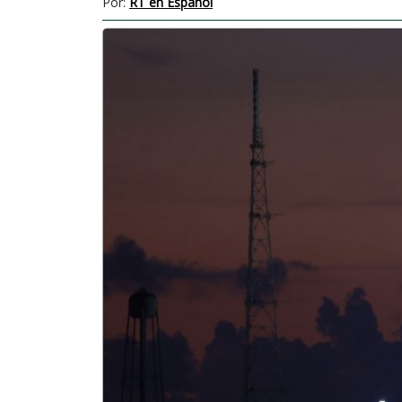
Por:
RT en Español