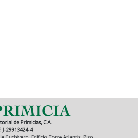
torial de Primicias, C.A.
F: J-29913424-4
le Cuchivero, Edificio Torre Atlantis, Piso