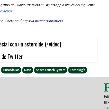
al grupo de Diario Primicia en WhatsApp a través del siguiente
w6sepgk
a, únete aquí:
https://t.me/diarioprimicia
acial con un asteroide (+video)
 de Twitter
Huracán Ian
Nasa
Space Launch System
Tecnología
Edi
RI
Cal