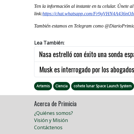
Ten la informaci
ón al instante en tu celular. Únete 
link:
https://chat.whatsapp.com/Fr9gVHN4A436nOI
También estamos en Telegram como @DiarioPrimici
Lea También:
Nasa estrelló con éxito una sonda esp
Musk es interrogado por los abogados
Artemis
Ciencia
cohete lunar Space Launch System
Acerca de Primicia
¿Quiénes somos?
Visión y Misión
Contáctenos