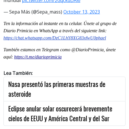
mundial
pic.twitter.com/2GqckdDAi6
— Sepa Más (@Sepa_mass)
October 13, 2023
Ten la informaci
ó
n al instante en tu celular. Únete al grupo de
Diario Primicia en WhatsApp a través del siguiente link:
https://chat.whatsapp.com/DzC1LhY8XG83xfwU0phael
También estamos en Telegram como @DiarioPrimicia, únete
aquí:
https://t.me/diarioprimicia
Lea También:
Nasa presentó las primeras muestras de
asteroide
Eclipse anular solar oscurecerá brevemente
cielos de EEUU y América Central y del Sur