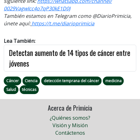
siguiente
link
:
https://
whatsapp.com/channel/
0029VagwIcc4o7qP30kE1D0J
También estamos en Telegram como @DiarioPrimicia,
únete aquí:
https://t.me/
diarioprimicia
Lea También:
Detectan aumento de 14 tipos de cáncer entre
jóvenes
Cáncer
Ciencia
detección temprana del cáncer
medicina
Salud
técnicas
Acerca de Primicia
¿Quiénes somos?
Visión y Misión
Contáctenos