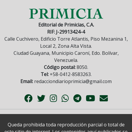
Editorial de Primicias, C.A.
RIF: J-29913424-4
Calle Cuchivero, Edificio Torre Atlantis, Piso Mezanina 1,
Local 2, Zona Alta Vista.
Ciudad Guayana, Municipio Caroní, Edo. Bolívar,
Venezuela.
Código postal:
8050.
Tel:
+58-0412-8583263.
Email:
redacciondiarioprimicia@gmail.com
Queda prohibida toda reproducción parcial o total de
este sitio de internet. Los contenidos aquí publicados se