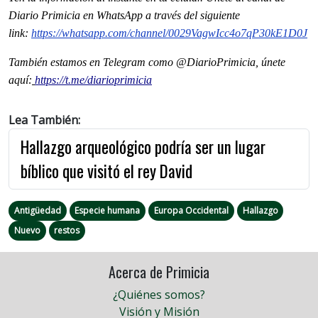
Diario Primicia en WhatsApp a través del siguiente
link:
https://whatsapp.com/channel/
0029VagwIcc4o7qP30kE1D0J
También estamos en Telegram como @DiarioPrimicia, únete
aquí:
https://t.me/diarioprimicia
Lea También:
Hallazgo arqueológico podría ser un lugar
bíblico que visitó el rey David
Antigüedad
Especie humana
Europa Occidental
Hallazgo
Nuevo
restos
Acerca de Primicia
¿Quiénes somos?
Visión y Misión