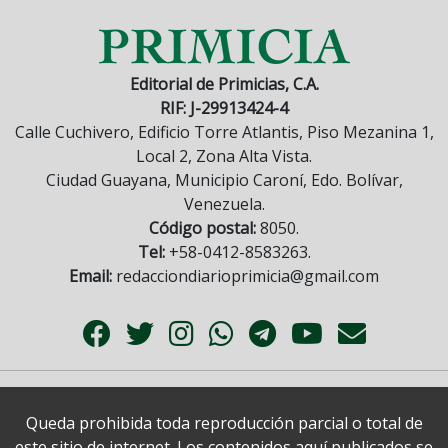
Editorial de Primicias, C.A.
RIF: J-29913424-4
Calle Cuchivero, Edificio Torre Atlantis, Piso Mezanina 1,
Local 2, Zona Alta Vista.
Ciudad Guayana, Municipio Caroní, Edo. Bolívar,
Venezuela.
Código postal:
8050.
Tel:
+58-0412-8583263.
Email:
redacciondiarioprimicia@gmail.com
Queda prohibida toda reproducción parcial o total de
este sitio de internet. Los contenidos aquí publicados se