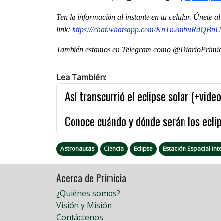
Ten la informaci
ón al instante en tu celular. Únete 
link:
https://chat.whatsapp.com/KnTn2mbuRdQBn
También estamos en Telegram como @DiarioPrimici
Lea También:
Así transcurrió el eclipse solar (+video
Conoce cuándo y dónde serán los eclip
Astronautas
Ciencia
Eclipse
Estación Espacial Int
Acerca de Primicia
¿Quiénes somos?
Visión y Misión
Contáctenos