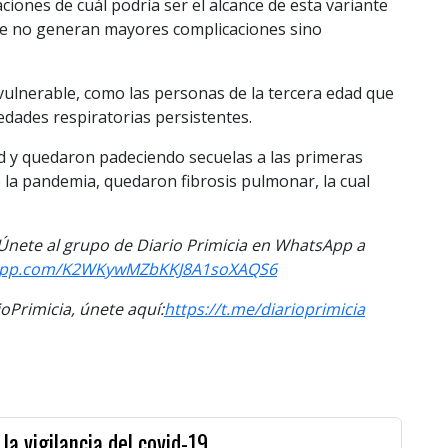
aciones de cuál podría ser el alcance de esta variante
ue no generan mayores complicaciones sino
vulnerable, como las personas de la tercera edad que
dades respiratorias persistentes.
d y quedaron padeciendo secuelas a las primeras
 la pandemia, quedaron fibrosis pulmonar, la cual
. Únete al grupo de Diario Primicia en WhatsApp a
tsapp.com/K2WKywMZbKKJ8A1soXAQS6
Primicia, únete aquí:
https://t.me/diarioprimicia
a vigilancia del covid-19