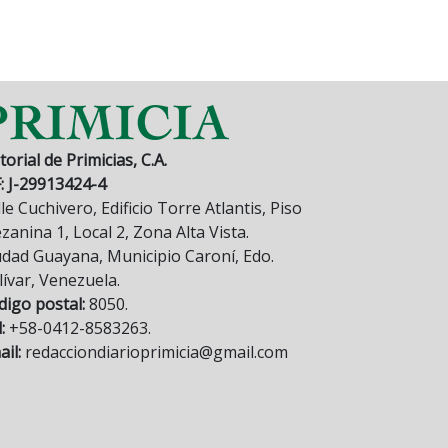
torial de Primicias, C.A.
F: J-29913424-4
le Cuchivero, Edificio Torre Atlantis, Piso
anina 1, Local 2, Zona Alta Vista.
udad Guayana, Municipio Caroní, Edo.
lívar, Venezuela.
digo postal:
8050.
:
+58-0412-8583263.
il:
redacciondiarioprimicia@gmail.com