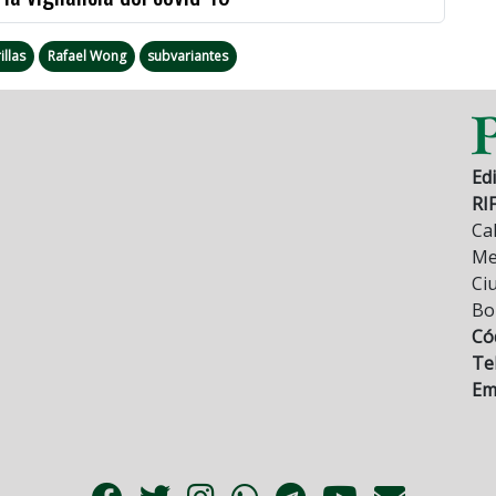
illas
Rafael Wong
subvariantes
Edi
RI
Cal
Mez
Ci
Bo
Có
Tel
Ema