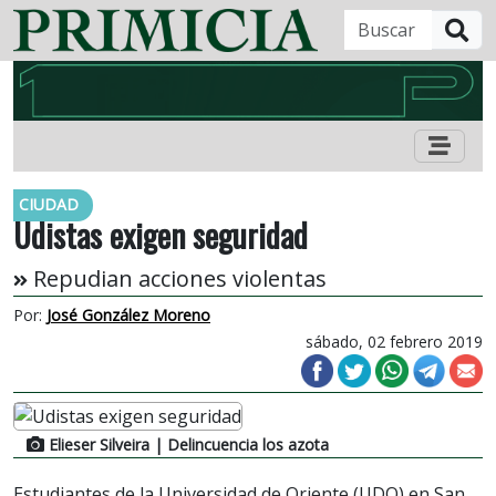
B
CIUDAD
Udistas exigen seguridad
Repudian acciones violentas
Por:
José González Moreno
sábado, 02 febrero 2019
Elieser Silveira
| Delincuencia los azota
Estudiantes de la Universidad de Oriente (UDO) en San