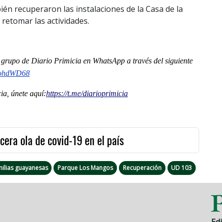
ién recuperaron las instalaciones de la Casa de la
retomar las actividades.
al grupo de Diario Primicia en WhatsApp a través del siguiente
ohdWD68
a, únete aquí:
https://t.me/
diarioprimicia
cera ola de covid-19 en el país
milias guayanesas
Parque Los Mangos
Recuperación
UD 103
Edi