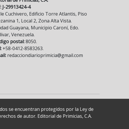
F: J-29913424-4
le Cuchivero, Edificio Torre Atlantis, Piso
anina 1, Local 2, Zona Alta Vista.
udad Guayana, Municipio Caroní, Edo.
lívar, Venezuela.
digo postal:
8050.
:
+58-0412-8583263.
il:
redacciondiarioprimicia@gmail.com
cados se encuentran protegidos por la Ley de
echos de autor. Editorial de Primicias, C.A.