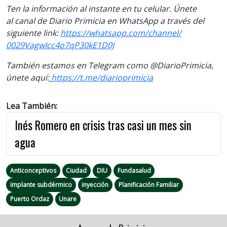
Ten la informaci
ón al instante en tu celular. Únete
al
canal
de Diario Primicia en WhatsApp a través del
siguiente link:
https://
whatsapp.com/channel/
0029VagwIcc4o7qP30kE1D0J
También estamos en Telegram como @DiarioPrimicia,
únete aquí:
https://t.me/
diarioprimicia
Lea También:
Inés Romero en crisis tras casi un mes sin
agua
Anticonceptivos
Ciudad
DIU
Fundasalud
implante subdérmico
inyección
Planificación Familiar
Puerto Ordaz
Unare