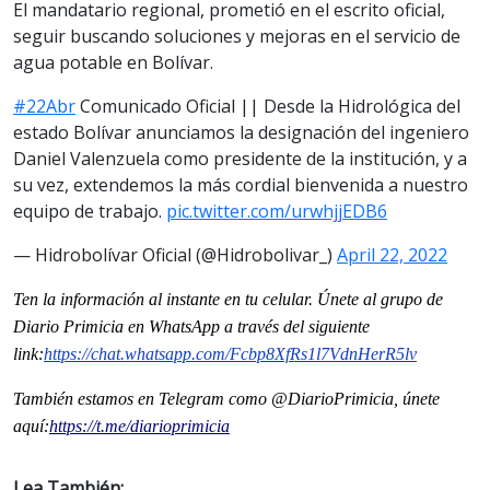
El mandatario regional, prometió en el escrito oficial,
seguir buscando soluciones y mejoras en el servicio de
agua potable en Bolívar.
#22Abr
Comunicado Oficial || Desde la Hidrológica del
estado Bolívar anunciamos la designación del ingeniero
Daniel Valenzuela como presidente de la institución, y a
su vez, extendemos la más cordial bienvenida a nuestro
equipo de trabajo.
pic.twitter.com/urwhjjEDB6
— Hidrobolívar Oficial (@Hidrobolivar_)
April 22, 2022
Ten la informaci
ón al instante en tu celular. Únete al grupo de
Diario Primicia en WhatsApp a través del siguiente
link:
https://chat.whatsapp.com/Fcbp8XfRs1l7VdnHerR5lv
También estamos en Telegram como @DiarioPrimicia, únete
aquí:
https://t.me/diarioprimicia
Lea También: