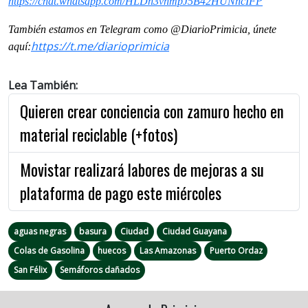
https://chat.whatsapp.com/HLDh3vhmpJ5B42HUNhcIFP
También estamos en Telegram como @DiarioPrimicia, únete
https://t.me/diarioprimicia
aquí:
Lea También:
Quieren crear conciencia con zamuro hecho en
material reciclable (+fotos)
Movistar realizará labores de mejoras a su
plataforma de pago este miércoles
aguas negras
basura
Ciudad
Ciudad Guayana
Colas de Gasolina
huecos
Las Amazonas
Puerto Ordaz
San Félix
Semáforos dañados