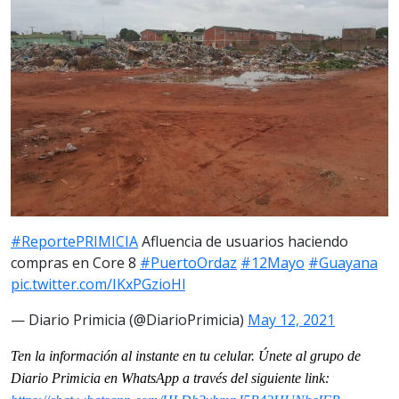
#ReportePRIMICIA
Afluencia de usuarios haciendo
compras en Core 8
#PuertoOrdaz
#12Mayo
#Guayana
pic.twitter.com/IKxPGzioHl
— Diario Primicia (@DiarioPrimicia)
May 12, 2021
Ten la información al instante en tu celular. Únete al grupo de
Diario Primicia en WhatsApp a través del siguiente link: