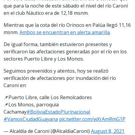
que para la noche de este sábado el nivel del río Caroní
en el club Náutico era de 12,18 msnm.
Mientras que la cota del río Orinoco en Palúa llegó 11,16
msnm.
Ambos se encuentran en alerta amarilla
.
De igual forma, también estuvieron presentes y
verificaron las afectaciones generadas por el río en los
sectores Puerto Libre y Los Monos.
Seguimos prevenidos y atentos, hoy se realizó
verificación de afectaciones por inundación del río
Caroni en:
📌Puerto Libre, calle Los Remolcadores
📌Los Monos, parroquia
Cachamay
#BoliviaEstadoPlurinacional
#VamosCiudadGuayana
pic.twitter.com/wXrAmRmG1P
— Alcaldía de Caroní (@AlcaldiaCaroni)
August 8, 2021