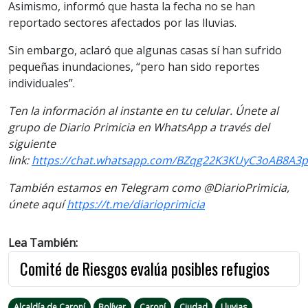
Asimismo, informó que hasta la fecha no se han
reportado sectores afectados por las lluvias.
Sin embargo, aclaró que algunas casas sí han sufrido
pequeñas inundaciones, “pero han sido reportes
individuales”.
Ten la información al instante en tu celular. Únete al
grupo de Diario Primicia en WhatsApp a través del
siguiente
link:
https://chat.whatsapp.com/BZqg22K3KUyC3oAB8A3
También estamos en Telegram como @DiarioPrimicia,
únete aquí
https://t.me/diarioprimicia
Lea También:
Comité de Riesgos evalúa posibles refugios
Alcaldía de Caroní
Bolívar
Caroní
Ciudad
Lluvias