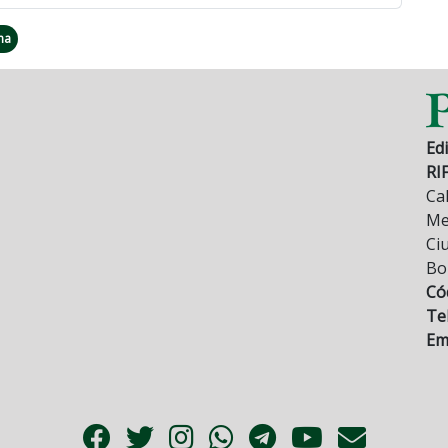
na
Edi
RI
Cal
Mez
Ci
Bo
Có
Tel
Ema