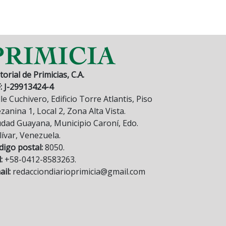
torial de Primicias, C.A.
F: J-29913424-4
le Cuchivero, Edificio Torre Atlantis, Piso
anina 1, Local 2, Zona Alta Vista.
udad Guayana, Municipio Caroní, Edo.
lívar, Venezuela.
digo postal:
8050.
:
+58-0412-8583263.
il:
redacciondiarioprimicia@gmail.com