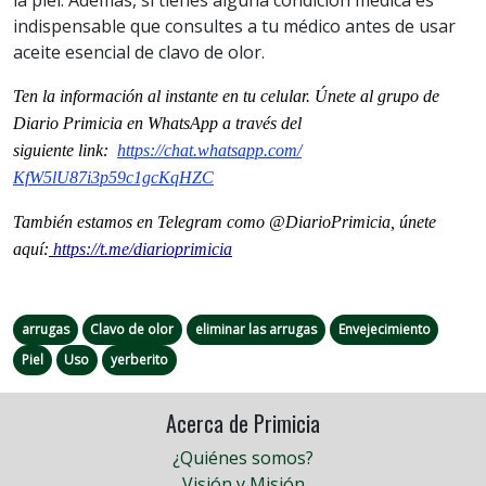
indispensable que consultes a tu médico antes de usar
aceite esencial de clavo de olor.
Ten la informaci
ón al instante en tu celular. Únete al grupo de
Diario Primicia en WhatsApp a través del
siguiente
link
:
https://chat.whatsapp.com/
KfW5lU87i3p59c1gcKqHZC
También estamos en Telegram como @DiarioPrimicia, únete
aquí:
https://t.me/diarioprimicia
arrugas
Clavo de olor
eliminar las arrugas
Envejecimiento
Piel
Uso
yerberito
Acerca de Primicia
¿Quiénes somos?
Visión y Misión