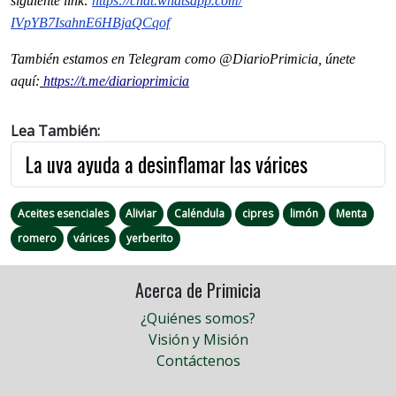
siguiente
link
:
https://chat.whatsapp.com/
IVpYB7IsahnE6HBjaQCqof
También estamos en Telegram como @DiarioPrimicia, únete
aquí:
https://t.me/diarioprimicia
Lea También:
La uva ayuda a desinflamar las várices
Aceites esenciales
Aliviar
Caléndula
cipres
limón
Menta
romero
várices
yerberito
Acerca de Primicia
¿Quiénes somos?
Visión y Misión
Contáctenos