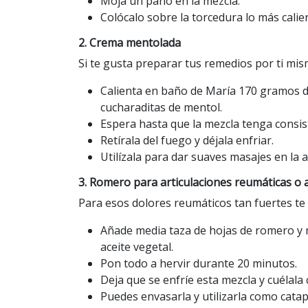
Moja un paño en la mezcla.
Colócalo sobre la torcedura lo más calien
2. Crema mentolada
Si te gusta preparar tus remedios por ti mi
Calienta en baño de María 170 gramos d
cucharaditas de mentol.
Espera hasta que la mezcla tenga consis
Retírala del fuego y déjala enfriar.
Utilízala para dar suaves masajes en la a
3. Romero para articulaciones reumáticas o a
Para esos dolores reumáticos tan fuertes t
Añade media taza de hojas de romero y m
aceite vegetal.
Pon todo a hervir durante 20 minutos.
Deja que se enfríe esta mezcla y cuélala
Puedes envasarla y utilizarla como cata