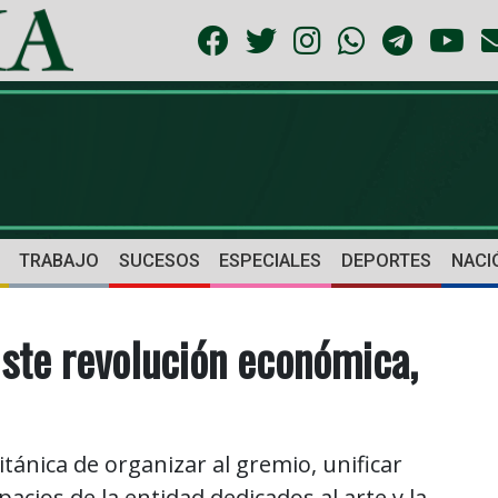
TRABAJO
SUCESOS
ESPECIALES
DEPORTES
NACI
iste revolución económica,
itánica de organizar al gremio, unificar
spacios de la entidad dedicados al arte y la