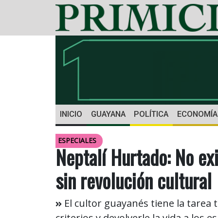
INICIO
GUAYANA
POLÍTICA
ECONOMÍA
ESPECIALES
Neptalí Hurtado: No ex
sin revolución cultural
El cultor guayanés tiene la tarea t
criterios y devolverle la vida a los e