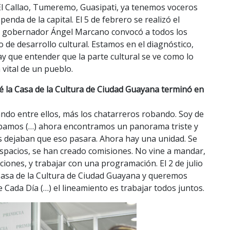
 El Callao, Tumeremo, Guasipati, ya tenemos voceros
enda de la capital. El 5 de febrero se realizó el
l gobernador Ángel Marcano convocó a todos los
o de desarrollo cultural. Estamos en el diagnóstico,
ay que entender que la parte cultural se ve como lo
a vital de un pueblo.
é la Casa de la Cultura de Ciudad Guayana terminó en
ando entre ellos, más los chatarreros robando. Soy de
tábamos (…) ahora encontramos un panorama triste y
os dejaban que eso pasara. Ahora hay una unidad. Se
espacios, se han creado comisiones. No vine a mandar,
aciones, y trabajar con una programación. El 2 de julio
a Casa de la Cultura de Ciudad Guayana y queremos
Cada Día (…) el lineamiento es trabajar todos juntos.