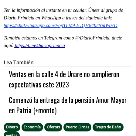
Ten la informaci
ón al instante en tu celular. Únete al grupo de
Diario Primicia en WhatsApp a través del siguiente link:
https://chat.whatsapp.com/FopTLMA2UQH84bl4rmWiHD
También estamos en Telegram como @DiarioPrimicia, únete
aquí:
https://t.me/diarioprimicia
Lea También:
Ventas en la calle 4 de Unare no cumplieron
expectativas este 2023
Comenzó la entrega de la pensión Amor Mayor
en Patria (+monto)
Dinero
Economía
Ofertas
Puerto Ordaz
Trajes de Baño
ventas