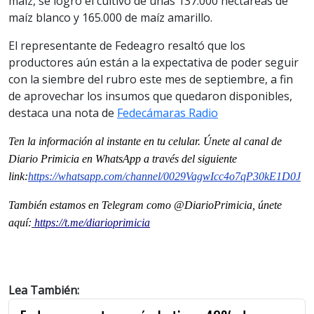
maíz, se logró el cultivo de unas 137.000 hectáreas de
maíz blanco y 165.000 de maíz amarillo.
El representante de Fedeagro resaltó que los
productores aún están a la expectativa de poder seguir
con la siembre del rubro este mes de septiembre, a fin
de aprovechar los insumos que quedaron disponibles,
destaca una nota de
Fedecámaras Radio
Ten la informaci
ón al instante en tu celular. Únete al
canal
de
Diario Primicia en WhatsApp a través del siguiente
link:
https://whatsapp.com/channel/
0029VagwIcc4o7qP30kE1D0J
También estamos en Telegram como @DiarioPrimicia, únete
aquí:
https://t.me/diarioprimicia
Lea También: