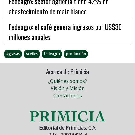
Fedeagro: sector agrícola tiene 42% de
abastecimiento de maíz blanco
Fedeagro: el café genera ingresos por US$30
millones anuales
#grasas
Aceites
fedeagro
producción
Acerca de Primicia
¿Quiénes somos?
Visión y Misión
Contáctenos
Editorial de Primicias, C.A.
RIF: J-29913424-4