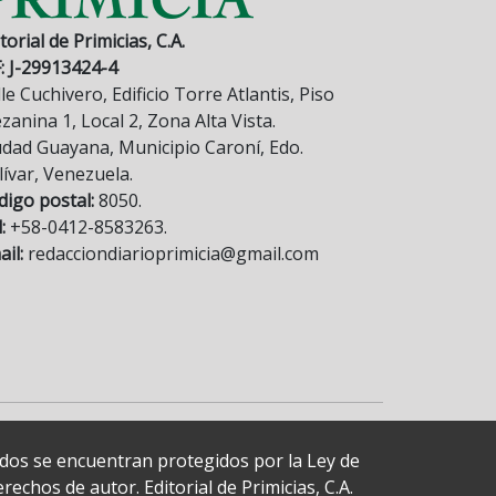
torial de Primicias, C.A.
F: J-29913424-4
le Cuchivero, Edificio Torre Atlantis, Piso
anina 1, Local 2, Zona Alta Vista.
udad Guayana, Municipio Caroní, Edo.
lívar, Venezuela.
digo postal:
8050.
:
+58-0412-8583263.
il:
redacciondiarioprimicia@gmail.com
cados se encuentran protegidos por la Ley de
echos de autor. Editorial de Primicias, C.A.