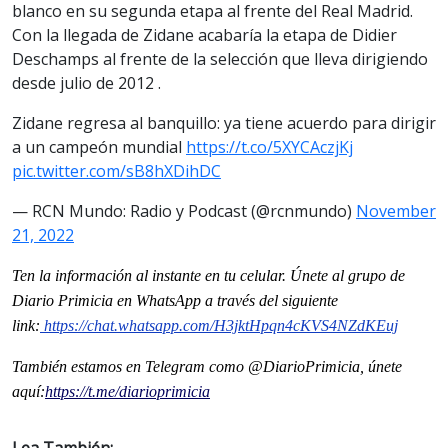
blanco en su segunda etapa al frente del Real Madrid.
Con la llegada de Zidane acabaría la etapa de Didier
Deschamps al frente de la selección que lleva dirigiendo
desde julio de 2012 .
Zidane regresa al banquillo: ya tiene acuerdo para dirigir
a un campeón mundial
https://t.co/5XYCAczjKj
pic.twitter.com/sB8hXDihDC
— RCN Mundo: Radio y Podcast (@rcnmundo)
November
21, 2022
Ten la información al instante en tu celular. Únete al grupo de
Diario Primicia en WhatsApp a través del siguiente
link:
https://chat.whatsapp.com/
H3jktHpqn4cKVS4NZdKEuj
También estamos en Telegram como @DiarioPrimicia, únete
aquí:
https://t.me/
diarioprimicia
Lea También: