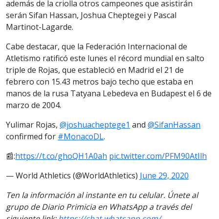
además de la criolla otros campeones que asistirán
serán Sifan Hassan, Joshua Cheptegei y Pascal
Martinot-Lagarde.
Cabe destacar, que la Federación Internacional de
Atletismo ratificó este lunes el récord mundial en salto
triple de Rojas, que estableció en Madrid el 21 de
febrero con 15.43 metros bajo techo que estaba en
manos de la rusa Tatyana Lebedeva en Budapest el 6 de
marzo de 2004.
Yulimar Rojas,
@joshuacheptege1
and
@SifanHassan
confirmed for
#MonacoDL
.
📰:
https://t.co/ghoQH1A0ah
pic.twitter.com/PFM90AtIlh
— World Athletics (@WorldAthletics)
June 29, 2020
Ten la información al instante en tu celular. Únete al
grupo de Diario Primicia en WhatsApp a través del
siguiente link:
https://chat.whatsapp.com/