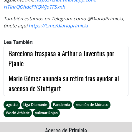
HTinrQOhdcPKQWjoTFSxnh
También estamos en Telegram como @DiarioPrimicia,
únete aquí
https://t.me/diarioprimicia
Lea También:
Barcelona traspasa a Arthur a Juventus por
Pjanic
Mario Gómez anuncia su retiro tras ayudar al
ascenso de Stuttgart
agosto
Liga Diamante
Pandemia
reunión de Mónaco
World Athletic
yulimar Rojas
Acerca de Primicia