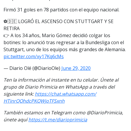
Firmó 31 goles en 78 partidos con el equipo nacional.
⚽🇩🇪 LOGRÓ EL ASCENSO CON STUTTGART Y SE
RETIRA
👉 A los 34 años, Mario Gómez decidió colgar los
botines: lo anunció tras regresar a la Bundesliga con el
Stuttgart, uno de los equipos más grandes de Alemania.
pic.twitter.com/xy17Kq6cMs
— Diario Olé (@DiarioOle)
June 29, 2020
Ten la información al instante en tu celular. Únete al
grupo de Diario Primicia en WhatsApp a través del
siguiente link:
https://chat.whatsapp.com/
HTinrQOhdcPKQWjoTFSxnh
También estamos en Telegram como @DiarioPrimicia,
únete aquí
https://t.me/diarioprimicia