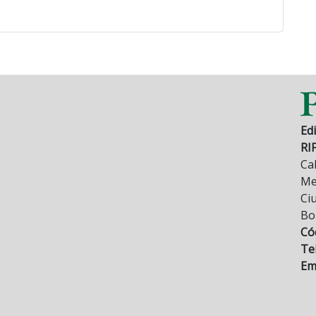
Edi
RI
Cal
Mez
Ci
Bo
Có
Tel
Ema