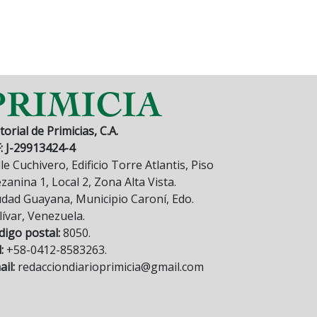
torial de Primicias, C.A.
F: J-29913424-4
le Cuchivero, Edificio Torre Atlantis, Piso
anina 1, Local 2, Zona Alta Vista.
udad Guayana, Municipio Caroní, Edo.
lívar, Venezuela.
digo postal:
8050.
:
+58-0412-8583263.
il:
redacciondiarioprimicia@gmail.com