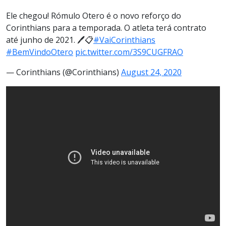
Ele chegou! Rómulo Otero é o novo reforço do
Corinthians para a temporada. O atleta terá contrato
até junho de 2021. 🖊📋
#VaiCorinthians
#BemVindoOtero
pic.twitter.com/3S9CUGFRAO
— Corinthians (@Corinthians)
August 24, 2020