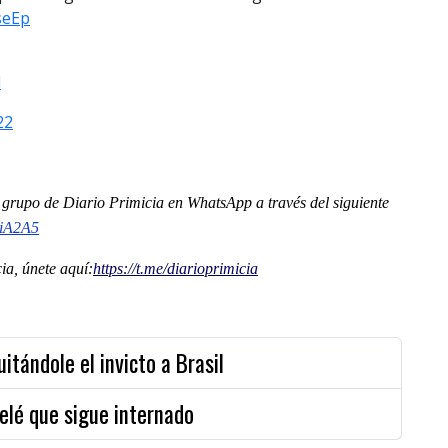
seEp
l
22
al grupo de Diario Primicia en WhatsApp a través del siguiente
2iA2A5
a, únete aquí:
https://t.me/diarioprimicia
tándole el invicto a Brasil
elé que sigue internado