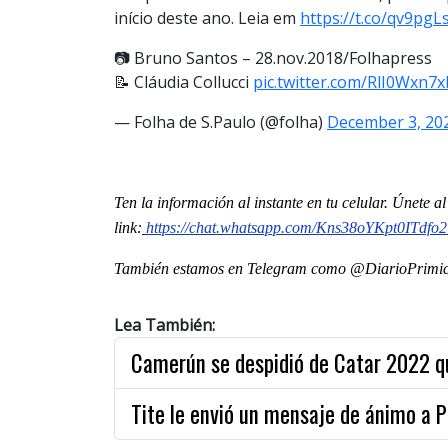
início deste ano. Leia em
https://t.co/qv9pgL
📷 Bruno Santos – 28.nov.2018/Folhapress
📝 Cláudia Collucci
pic.twitter.com/RlI0Wxn7x
— Folha de S.Paulo (@folha)
December 3, 20
Ten la información al instante en tu celular. Únete 
link:
https://chat.whatsapp.com/Kns38oYKpt0ITdfo
También estamos en Telegram como @DiarioPrimici
Lea También:
Camerún se despidió de Catar 2022 qui
Tite le envió un mensaje de ánimo a P