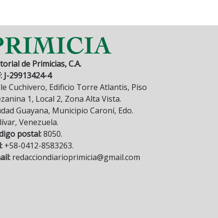
torial de Primicias, C.A.
F: J-29913424-4
le Cuchivero, Edificio Torre Atlantis, Piso
anina 1, Local 2, Zona Alta Vista.
udad Guayana, Municipio Caroní, Edo.
lívar, Venezuela.
digo postal:
8050.
:
+58-0412-8583263.
il:
redacciondiarioprimicia@gmail.com