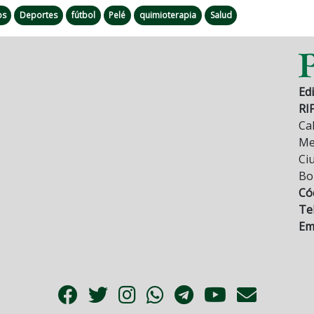
os
Deportes
fútbol
Pelé
quimioterapia
Salud
Edi
RI
Cal
Mez
Ci
Bo
Có
Tel
Ema