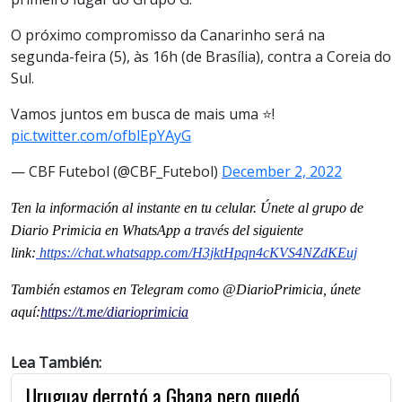
O próximo compromisso da Canarinho será na
segunda-feira (5), às 16h (de Brasília), contra a Coreia do
Sul.
Vamos juntos em busca de mais uma ⭐️!
pic.twitter.com/ofblEpYAyG
— CBF Futebol (@CBF_Futebol)
December 2, 2022
Ten la información al instante en tu celular. Únete al grupo de
Diario Primicia en WhatsApp a través del siguiente
link:
https://chat.whatsapp.com/
H3jktHpqn4cKVS4NZdKEuj
También estamos en Telegram como @DiarioPrimicia, únete
aquí:
https://t.me/
diarioprimicia
Lea También:
Uruguay derrotó a Ghana pero quedó