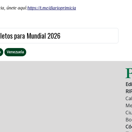
a, únete aquí:
https://t.me/
diarioprimicia
oletos para Mundial 2026
o
Venezuela
Edi
RI
Cal
Mez
Ci
Bo
Có