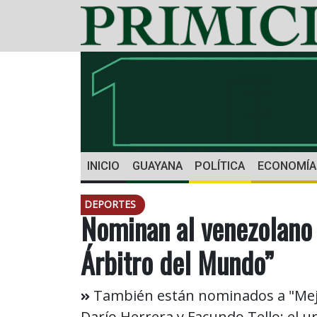
INICIO
GUAYANA
POLÍTICA
ECONOMÍA
DEPORTES
Nominan al venezolano 
Árbitro del Mundo”
También están nominados a "Mejo
Darío Herrera y Facundo Tello; el u