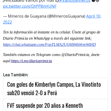
¡Felicidades! Vamos por más 🙌
#VamosMineros
⚫🔵
pic.twitter.com/DtPP8nHUNF
— Mineros de Guayana (@MinerosGuayana)
April 10,
2022
Ten la informaci
ón al instante en tu celular. Únete al grupo de
Diario Primicia en WhatsApp a través del siguiente link
:
https://chat.whatsapp.com/FopTLMA2UQH84bl4rmWiHD
También estamos en Telegram como @DiarioPrimicia, únete
aquí:
https://t.me/diarioprimicia
Lea También:
Con goles de Kimberlyn Campos, La Vinotinto
sub20 venció 2-0 a Perú
FVF suspende por 20 años a Kenneth