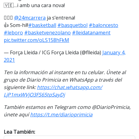
🇻🇪…i amb una cara nova!
⛹🏽‍♂️
@24mcarrera
ja s’entrena!
👍 Som-hi!!
#basketball
#basquetbol
#baloncesto
#leboro
#basketvenezolano
#lleidatanament
pic.twitter.com/oLS158hFkM
— Força Lleida / ICG Força Lleida (@flleida)
January 4,
2021
Ten la información al instante en tu celular. Únete al
grupo de Diario Primicia en WhatsApp a través del
siguiente link:
https://chat.whatsapp.com/
LjP1mxWVjO3FS65tpSayDj
También estamos en Telegram como @DiarioPrimicia,
únete aquí
https://t.me/
diarioprimicia
Lea También: