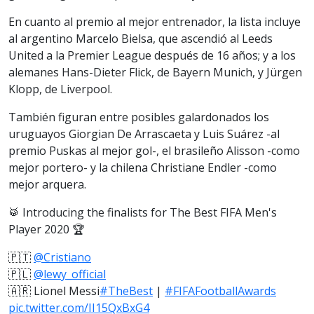
En cuanto al premio al mejor entrenador, la lista incluye
al argentino Marcelo Bielsa, que ascendió al Leeds
United a la Premier League después de 16 años; y a los
alemanes Hans-Dieter Flick, de Bayern Munich, y Jürgen
Klopp, de Liverpool.
También figuran entre posibles galardonados los
uruguayos Giorgian De Arrascaeta y Luis Suárez -al
premio Puskas al mejor gol-, el brasileño Alisson -como
mejor portero- y la chilena Christiane Endler -como
mejor arquera.
🥁 Introducing the finalists for The Best FIFA Men's
Player 2020 🏆
🇵🇹
@Cristiano
🇵🇱
@lewy_official
🇦🇷 Lionel Messi
#TheBest
|
#FIFAFootballAwards
pic.twitter.com/II15QxBxG4